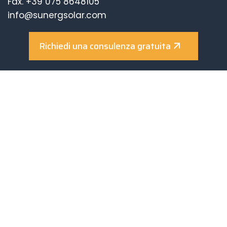
Fax. +39 075 8648105
info@sunergsolar.com
ISCRIZIONE REA PG-309830 - CCIAA Perugia
CAPITALE SOCIALE 100.000,00 € I.V.
Richiedi una consulenza gratuita
Made in Italy
Chi siamo
Fotovoltaico
Solare Termico
Incentivi
Realizzazioni
News ed eventi
Contatti
Download