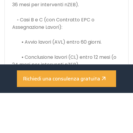
36 mesi per interventi nZEB).
◦ Casi B e C (con Contratto EPC o
Assegnazione Lavori):
▪ Avvio lavori (AVL) entro 60 giorni.
▪ Conclusione lavori (CL) entro 12 mesi (o
24 mesi per interventi nZEB).
Richiedi una consulenza gratuita
Incentivi e Modalità di Erogazione
Gli incentivi sono corrisposti in un’unica
soluzione o in rate annuali.
• Erogazione in Rata Unica:
◦ Per tutti i soggetti, se l’importo totale