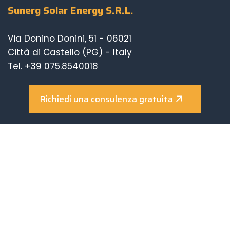
Sunerg Solar Energy S.R.L.
Via Donino Donini, 51 - 06021
Città di Castello (PG) - Italy
Tel.
+39 075.8540018
Fax. +39 075 8648105
info@sunergsolar.com
Richiedi una consulenza gratuita
ISCRIZIONE REA PG-309830 - CCIAA Perugia
CAPITALE SOCIALE 100.000,00 € I.V.
Made in Italy
Chi siamo
Fotovoltaico