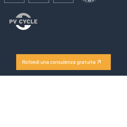
Richiedi una consulenza gratuita
© 2025-2026 Sunerg Solar Energy S.R.L., partita
IVA. 03728000542
Informativa Privacy
Informativa Cookie
Rivedere i consensi