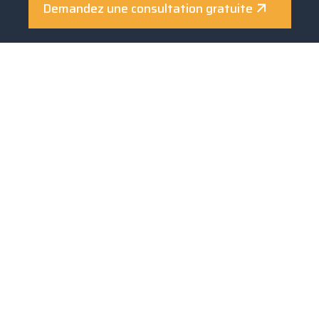
Demandez une consultation gratuite
Made in Italy
Qui sommes-nous
Photovoltaïque
Solaire thermique
Incitations
Réalisations
Actualités et événements
Contacts
Download
Entreprise dotée d’un système de gestion
certifié
UNI EN ISO 9001:2015