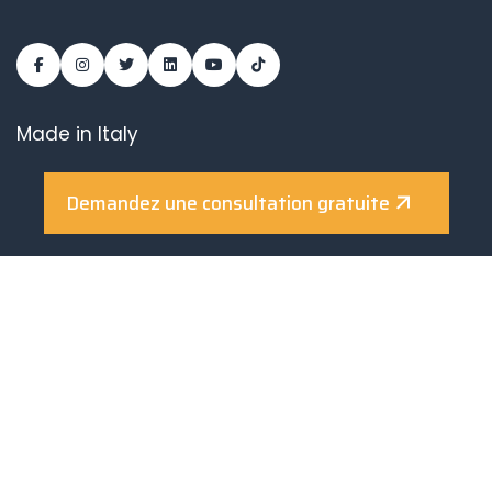
Made in Italy
Qui sommes-nous
Photovoltaïque
Demandez une consultation gratuite
Solaire thermique
Incitations
Réalisations
Actualités et événements
Contacts
Download
Entreprise dotée d’un système de gestion
certifié