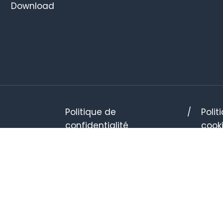
Download
Politique de
Polit
confidentialité
cook
ROGETTO REALIZZATO GRAZIE AI FONDI EUROPEI DELLA REGIONE UMBR