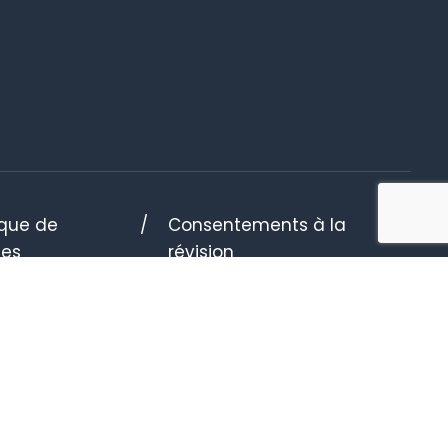
ique de
Consentements à la
ies
révision
IA