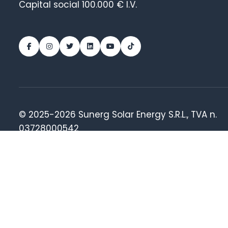
Capital social 100.000 € I.V.
© 2025-2026 Sunerg Solar Energy S.R.L., TVA n.
03728000542
P