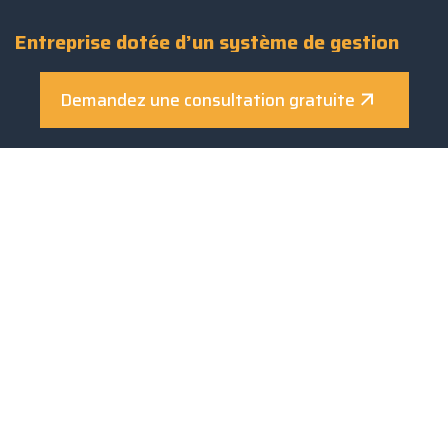
Entreprise dotée d’un système de gestion
certifié
Demandez une consultation gratuite
UNI EN ISO 9001:2015
UNI EN ISO 14001:2015
UNI EN ISO 45001:2018