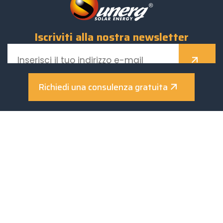
Iscriviti alla nostra newsletter
Richiedi una consulenza gratuita
Sunerg Solar Energy S.R.L.
Via Donino Donini, 51 - 06021
Città di Castello (PG) - Italy
Tel.
+39 075.8540018
Fax. +39 075 8648105
info@sunergsolar.com
ISCRIZIONE REA PG-309830 - CCIAA Perugia
CAPITALE SOCIALE 100.000,00 € I.V.