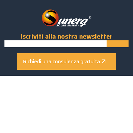
Iscriviti alla nostra newsletter
Richiedi una consulenza gratuita
Sunerg Solar Energy S.R.L.
Via Donino Donini, 51 - 06021
Città di Castello (PG) - Italy
Tel.
+39 075.8540018
Fax. +39 075 8648105
info@sunergsolar.com