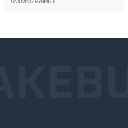
UNILIVING HYBRID E
AKE
BU