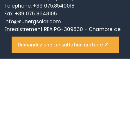
Telephone.
+39 075.8540018
Fax. +39 075 8648105
info@sunergsolar.com
Enregistrement REA PG-309830 - Chambre de
Commerce de Pérouse
Demandez une consultation gratuite
Capital social 100.000 € I.V.
Made in Italy
Qui sommes-nous
Photovoltaïque
Solaire thermique
Incitations
Réalisations